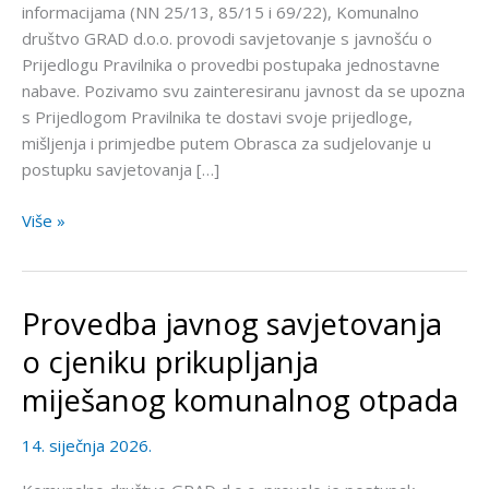
informacijama (NN 25/13, 85/15 i 69/22), Komunalno
postupaka
društvo GRAD d.o.o. provodi savjetovanje s javnošću o
jednostavne
Prijedlogu Pravilnika o provedbi postupaka jednostavne
nabave
nabave. Pozivamo svu zainteresiranu javnost da se upozna
s Prijedlogom Pravilnika te dostavi svoje prijedloge,
mišljenja i primjedbe putem Obrasca za sudjelovanje u
postupku savjetovanja […]
Više »
Provedba javnog savjetovanja
Provedba
javnog
o cjeniku prikupljanja
savjetovanja
miješanog komunalnog otpada
o
cjeniku
14. siječnja 2026.
prikupljanja
miješanog