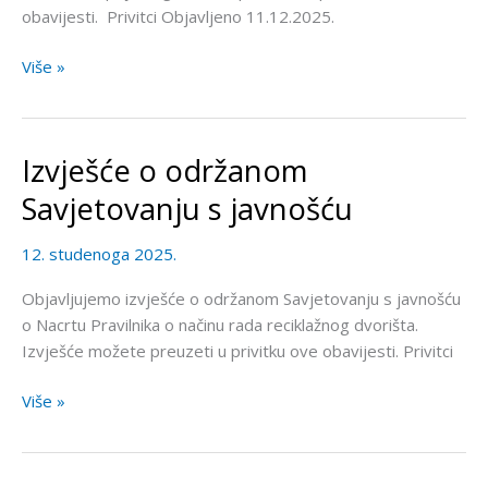
obavijesti. Privitci Objavljeno 11.12.2025.
Više »
Izvješće o održanom
Izvješće
o
Savjetovanju s javnošću
održanom
Savjetovanju
12. studenoga 2025.
s
javnošću
Objavljujemo izvješće o održanom Savjetovanju s javnošću
o Nacrtu Pravilnika o načinu rada reciklažnog dvorišta.
Izvješće možete preuzeti u privitku ove obavijesti. Privitci
Više »