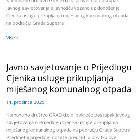
Komunalno društvo GRAD d.o.o. provelo je postupak
komunalnog
javnog savjetovanja s javnošću vezano uz donošenje
otpada
Cjenika usluge prikupljanja miješanog komunalnog otpada
na području Grada Supetra.
Više »
Javno savjetovanje o Prijedlogu
Javno
savjetovanje
Cjenika usluge prikupljanja
o
miješanog komunalnog otpada
Prijedlogu
Cjenika
11. prosinca 2025.
usluge
prikupljanja
Komunalno društvo GRAD d.o.o. pokreće postupak Javnog
miješanog
savjetovanja o Prijedlogu Cjenika usluge prikupljanja
komunalnog
miješanog komunalnog otpada na području Grada Supetra.
otpada
Predmetni prijedlog možete preuzeti u privitku ove