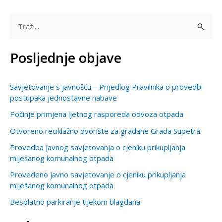
T
r
Posljednje objave
a
ž
Savjetovanje s javnošću – Prijedlog Pravilnika o provedbi
i
postupaka jednostavne nabave
:
Počinje primjena ljetnog rasporeda odvoza otpada
Otvoreno reciklažno dvorište za građane Grada Supetra
Provedba javnog savjetovanja o cjeniku prikupljanja
miješanog komunalnog otpada
Provedeno javno savjetovanje o cjeniku prikupljanja
miješanog komunalnog otpada
Besplatno parkiranje tijekom blagdana