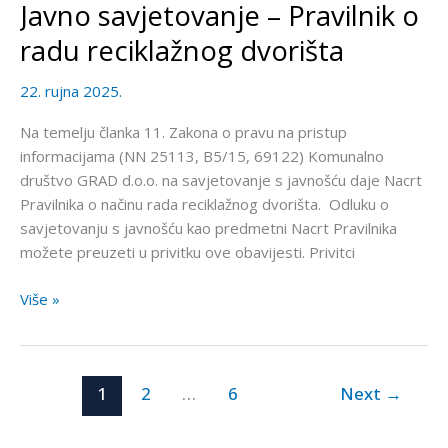
Javno savjetovanje – Pravilnik o
Javno
savjetovanje
radu reciklažnog dvorišta
–
Pravilnik
22. rujna 2025.
o
radu
Na temelju članka 11. Zakona o pravu na pristup
reciklažnog
informacijama (NN 25113, B5/15, 69122) Komunalno
dvorišta
društvo GRAD d.o.o. na savjetovanje s javnošću daje Nacrt
Pravilnika o načinu rada reciklažnog dvorišta. Odluku o
savjetovanju s javnošću kao predmetni Nacrt Pravilnika
možete preuzeti u privitku ove obavijesti. Privitci
Više »
1
2
…
6
Next
→