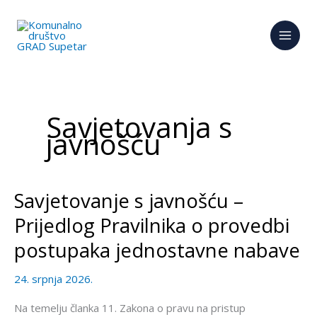
Skip
to
content
Savjetovanja s
javnošću
Savjetovanje s javnošću –
Savjetovanje
s
Prijedlog Pravilnika o provedbi
javnošću
postupaka jednostavne nabave
–
Prijedlog
24. srpnja 2026.
Pravilnika
o
Na temelju članka 11. Zakona o pravu na pristup
provedbi