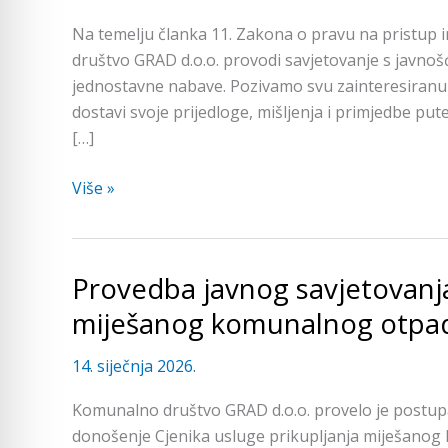
Prijedlog
Na temelju članka 11. Zakona o pravu na pristup 
Pravilnika
društvo GRAD d.o.o. provodi savjetovanje s javnoš
o
jednostavne nabave. Pozivamo svu zainteresiranu 
provedbi
dostavi svoje prijedloge, mišljenja i primjedbe p
postupaka
[…]
jednostavne
nabave
Više »
Provedba javnog savjetovanja
Provedba
javnog
miješanog komunalnog otpa
savjetovanja
o
14. siječnja 2026.
cjeniku
Komunalno društvo GRAD d.o.o. provelo je postup
prikupljanja
donošenje Cjenika usluge prikupljanja miješano
miješanog