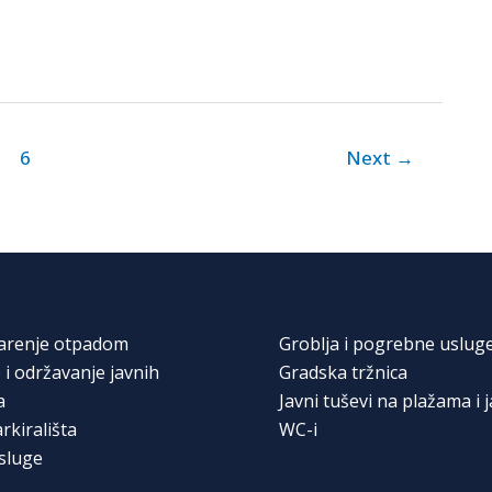
6
Next
→
arenje otpadom
Groblja i pogrebne uslug
 i održavanje javnih
Gradska tržnica
a
Javni tuševi na plažama i j
rkirališta
WC-i
sluge