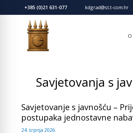
Skip
+385 (0)21 631-077
kdgrad@st.t-com.hr
to
content
O
Savjetovanja s ja
Savjetovanje s javnošću – Pri
Savjetovanje
s
postupaka jednostavne naba
javnošću
–
24. srpnja 2026.