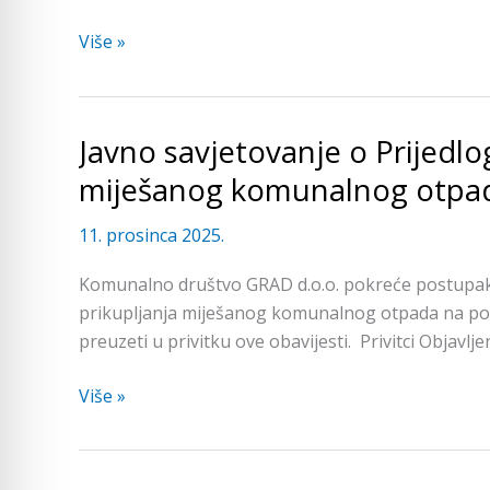
komunalnog
Više »
otpada
Javno savjetovanje o Prijedlo
Javno
savjetovanje
miješanog komunalnog otpa
o
Prijedlogu
11. prosinca 2025.
Cjenika
Komunalno društvo GRAD d.o.o. pokreće postupak 
usluge
prikupljanja miješanog komunalnog otpada na po
prikupljanja
preuzeti u privitku ove obavijesti. Privitci Objavlj
miješanog
komunalnog
Više »
otpada