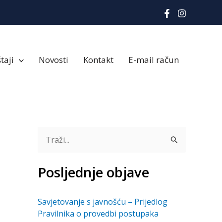
taji
Novosti
Kontakt
E-mail račun
T
r
Posljednje objave
a
ž
Savjetovanje s javnošću – Prijedlog
i
Pravilnika o provedbi postupaka
: