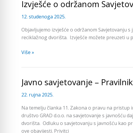
Izvješće o održanom Savjetov
Izvješće
o
12. studenoga 2025.
održanom
Savjetovanju
Objavljujemo izvješće o održanom Savjetovanju s 
s
reciklažnog dvorišta. Izvješće možete preuzeti u pri
javnošću
Više »
Javno savjetovanje – Pravilni
Javno
savjetovanje
22. rujna 2025.
–
Pravilnik
Na temelju članka 11. Zakona o pravu na pristup
o
društvo GRAD d.o.o. na savjetovanje s javnošću da
radu
dvorišta. Odluku o savjetovanju s javnošću kao pr
reciklažnog
ove obavijesti. Privitci