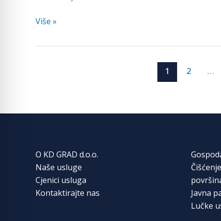
dvorišta
Više »
1
2
…
O KD GRAD d.o.o.
Gospod
Naše usluge
Čišćenje
Cjenici usluga
površin
Kontaktirajte nas
Javna pa
Lučke u