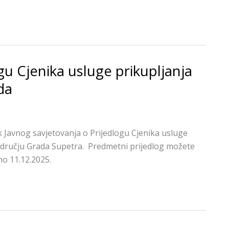
gu Cjenika usluge prikupljanja
da
Javnog savjetovanja o Prijedlogu Cjenika usluge
dručju Grada Supetra. Predmetni prijedlog možete
eno 11.12.2025.