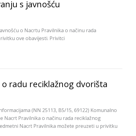
anju s javnošću
javnošću o Nacrtu Pravilnika o načinu rada
vitku ove obavijesti. Privitci
k o radu reciklažnog dvorišta
 informacijama (NN 25113, B5/15, 69122) Komunalno
je Nacrt Pravilnika o načinu rada reciklažnog
edmetni Nacrt Pravilnika možete preuzeti u privitku