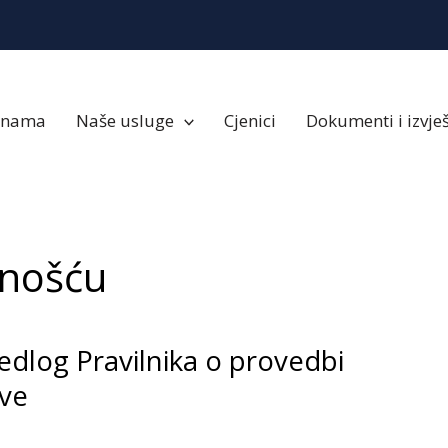
 nama
Naše usluge
Cjenici
Dokumenti i izvješ
vnošću
jedlog Pravilnika o provedbi
ve