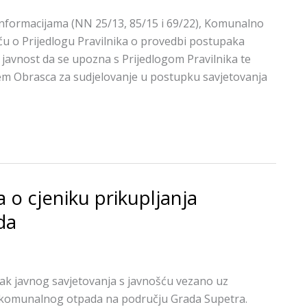
informacijama (NN 25/13, 85/15 i 69/22), Komunalno
ću o Prijedlogu Pravilnika o provedbi postupaka
javnost da se upozna s Prijedlogom Pravilnika te
utem Obrasca za sudjelovanje u postupku savjetovanja
 o cjeniku prikupljanja
da
ak javnog savjetovanja s javnošću vezano uz
g komunalnog otpada na području Grada Supetra.