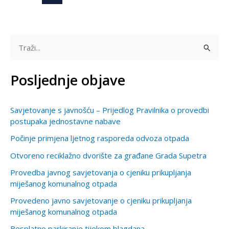
T
r
Posljednje objave
a
ž
Savjetovanje s javnošću – Prijedlog Pravilnika o provedbi
i
postupaka jednostavne nabave
:
Počinje primjena ljetnog rasporeda odvoza otpada
Otvoreno reciklažno dvorište za građane Grada Supetra
Provedba javnog savjetovanja o cjeniku prikupljanja
miješanog komunalnog otpada
Provedeno javno savjetovanje o cjeniku prikupljanja
miješanog komunalnog otpada
Besplatno parkiranje tijekom blagdana