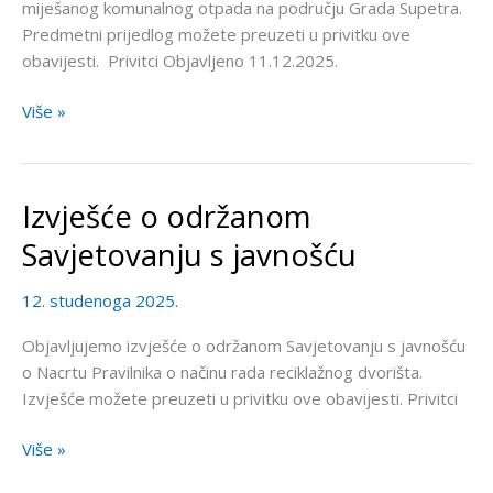
miješanog komunalnog otpada na području Grada Supetra.
otpada
Predmetni prijedlog možete preuzeti u privitku ove
obavijesti. Privitci Objavljeno 11.12.2025.
Više »
Izvješće o održanom
Izvješće
o
Savjetovanju s javnošću
održanom
Savjetovanju
12. studenoga 2025.
s
javnošću
Objavljujemo izvješće o održanom Savjetovanju s javnošću
o Nacrtu Pravilnika o načinu rada reciklažnog dvorišta.
Izvješće možete preuzeti u privitku ove obavijesti. Privitci
Više »