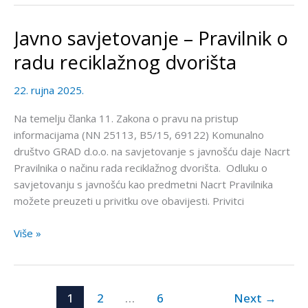
Javno savjetovanje – Pravilnik o
Javno
savjetovanje
radu reciklažnog dvorišta
–
Pravilnik
22. rujna 2025.
o
radu
Na temelju članka 11. Zakona o pravu na pristup
reciklažnog
informacijama (NN 25113, B5/15, 69122) Komunalno
dvorišta
društvo GRAD d.o.o. na savjetovanje s javnošću daje Nacrt
Pravilnika o načinu rada reciklažnog dvorišta. Odluku o
savjetovanju s javnošću kao predmetni Nacrt Pravilnika
možete preuzeti u privitku ove obavijesti. Privitci
Više »
1
2
…
6
Next
→