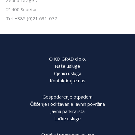
Žedno-Drage 7
21400 Supetar
Tel: +385 (0)21 631-077
O KD GRAD d.o.o.
Naše usluge
Cjenici usluga
Kontaktirajte nas
Gospodarenje otpadom
Čišćenje i održavanje javnih površina
Javna parkirališta
Lučke usluge
Groblja i pogrebne usluge