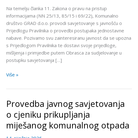
o
Na temelju članka 11. Zakona o pravu na pristup
provedbi
informacijama (NN 25/13, 85/15 i 69/22), Komunalno
postupaka
društvo GRAD d.o.o. provodi savjetovanje s javnošću o
jednostavne
Prijedlogu Pravilnika o provedbi postupaka jednostavne
nabave
nabave. Pozivamo svu zainteresiranu javnost da se upozna
s Prijedlogom Pravilnika te dostavi svoje prijedloge,
mišljenja i primjedbe putem Obrasca za sudjelovanje u
postupku savjetovanja […]
Više »
Provedba javnog savjetovanja
Provedba
javnog
o cjeniku prikupljanja
savjetovanja
miješanog komunalnog otpada
o
cjeniku