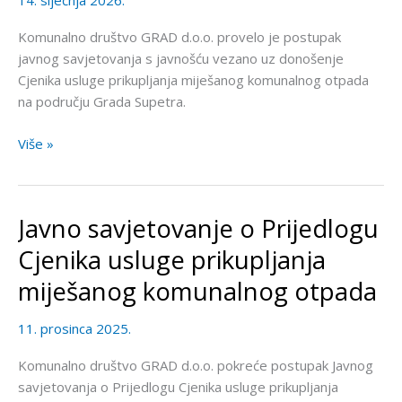
14. siječnja 2026.
prikupljanja
miješanog
Komunalno društvo GRAD d.o.o. provelo je postupak
komunalnog
javnog savjetovanja s javnošću vezano uz donošenje
otpada
Cjenika usluge prikupljanja miješanog komunalnog otpada
na području Grada Supetra.
Više »
Javno savjetovanje o Prijedlogu
Javno
savjetovanje
Cjenika usluge prikupljanja
o
miješanog komunalnog otpada
Prijedlogu
Cjenika
11. prosinca 2025.
usluge
prikupljanja
Komunalno društvo GRAD d.o.o. pokreće postupak Javnog
miješanog
savjetovanja o Prijedlogu Cjenika usluge prikupljanja
komunalnog