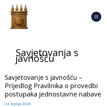
Skip
to
content
Savjetovanja s
javnošću
Savjetovanje s javnošću –
Savjetovanje
s
Prijedlog Pravilnika o provedbi
javnošću
postupaka jednostavne nabave
–
Prijedlog
24. srpnja 2026.
Pravilnika