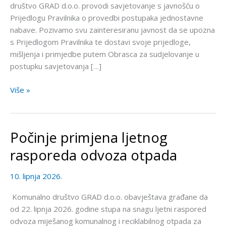
društvo GRAD d.o.o. provodi savjetovanje s javnošću o
jednostavne
Prijedlogu Pravilnika o provedbi postupaka jednostavne
nabave
nabave. Pozivamo svu zainteresiranu javnost da se upozna
s Prijedlogom Pravilnika te dostavi svoje prijedloge,
mišljenja i primjedbe putem Obrasca za sudjelovanje u
postupku savjetovanja […]
Više »
Počinje primjena ljetnog
Počinje
primjena
rasporeda odvoza otpada
ljetnog
rasporeda
10. lipnja 2026.
odvoza
otpada
Komunalno društvo GRAD d.o.o. obavještava građane da
od 22. lipnja 2026. godine stupa na snagu ljetni raspored
odvoza miješanog komunalnog i reciklabilnog otpada za