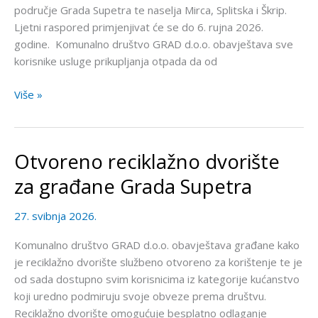
područje Grada Supetra te naselja Mirca, Splitska i Škrip.
Ljetni raspored primjenjivat će se do 6. rujna 2026.
godine. Komunalno društvo GRAD d.o.o. obavještava sve
korisnike usluge prikupljanja otpada da od
Više »
Otvoreno reciklažno dvorište
Otvoreno
reciklažno
za građane Grada Supetra
dvorište
za
27. svibnja 2026.
građane
Grada
Komunalno društvo GRAD d.o.o. obavještava građane kako
Supetra
je reciklažno dvorište službeno otvoreno za korištenje te je
od sada dostupno svim korisnicima iz kategorije kućanstvo
koji uredno podmiruju svoje obveze prema društvu.
Reciklažno dvorište omogućuje besplatno odlaganje