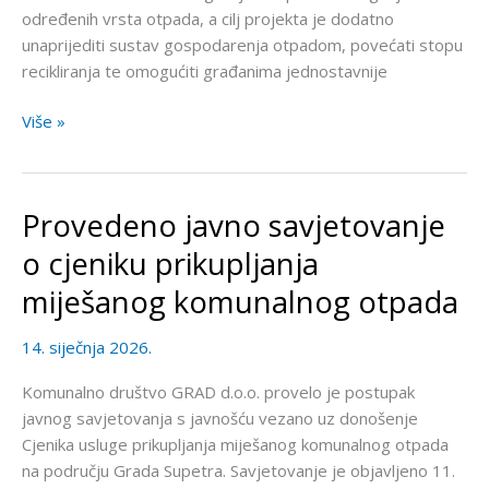
određenih vrsta otpada, a cilj projekta je dodatno
unaprijediti sustav gospodarenja otpadom, povećati stopu
recikliranja te omogućiti građanima jednostavnije
Više »
Provedeno javno savjetovanje
Provedeno
javno
o cjeniku prikupljanja
savjetovanje
miješanog komunalnog otpada
o
cjeniku
14. siječnja 2026.
prikupljanja
miješanog
Komunalno društvo GRAD d.o.o. provelo je postupak
komunalnog
javnog savjetovanja s javnošću vezano uz donošenje
otpada
Cjenika usluge prikupljanja miješanog komunalnog otpada
na području Grada Supetra. Savjetovanje je objavljeno 11.