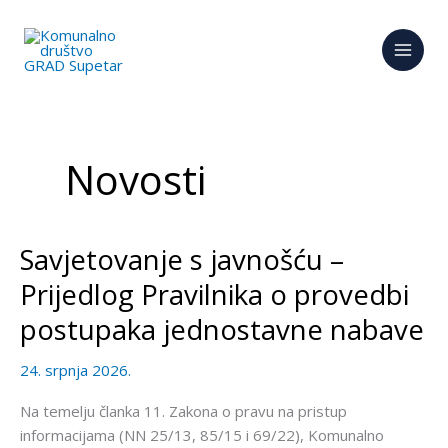
Skip
to
content
Novosti
Savjetovanje s javnošću –
Savjetovanje
s
Prijedlog Pravilnika o provedbi
javnošću
postupaka jednostavne nabave
–
Prijedlog
24. srpnja 2026.
Pravilnika
o
Na temelju članka 11. Zakona o pravu na pristup
provedbi
informacijama (NN 25/13, 85/15 i 69/22), Komunalno
postupaka