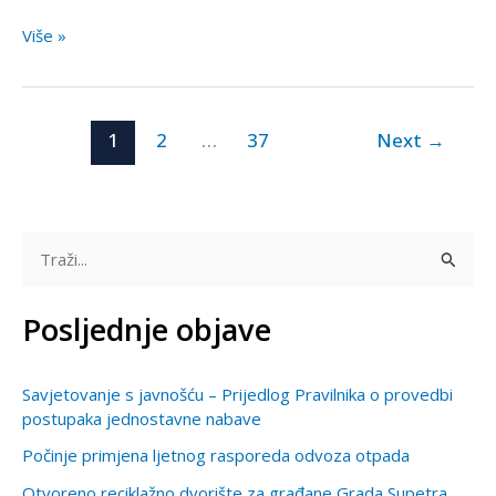
Više »
1
2
…
37
Next
→
T
r
Posljednje objave
a
ž
Savjetovanje s javnošću – Prijedlog Pravilnika o provedbi
i
postupaka jednostavne nabave
:
Počinje primjena ljetnog rasporeda odvoza otpada
Otvoreno reciklažno dvorište za građane Grada Supetra