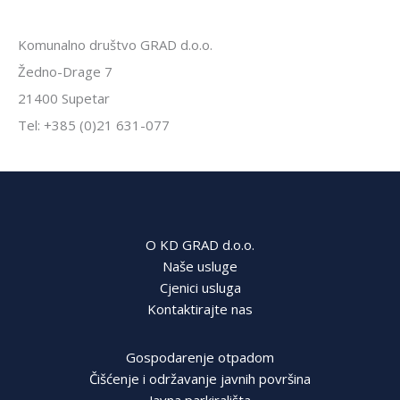
Komunalno društvo GRAD d.o.o.
Žedno-Drage 7
21400 Supetar
Tel: +385 (0)21 631-077
O KD GRAD d.o.o.
Naše usluge
Cjenici usluga
Kontaktirajte nas
Gospodarenje otpadom
Čišćenje i održavanje javnih površina