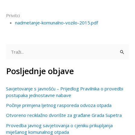
Privitci
nadmetanje-komunalno-vozilo-2015.pdf
T
r
Posljednje objave
a
ž
Savjetovanje s javnošću – Prijedlog Pravilnika o provedbi
i
postupaka jednostavne nabave
:
Počinje primjena ljetnog rasporeda odvoza otpada
Otvoreno reciklažno dvorište za građane Grada Supetra
Provedba javnog savjetovanja o cjeniku prikupljanja
miješanog komunalnog otpada