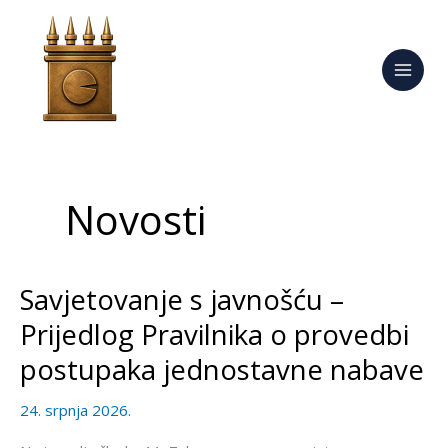
Skip
to
content
Novosti
Savjetovanje s javnošću –
Savjetovanje
s
Prijedlog Pravilnika o provedbi
javnošću
postupaka jednostavne nabave
–
Prijedlog
24. srpnja 2026.
Pravilnika
o