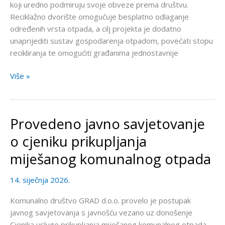
koji uredno podmiruju svoje obveze prema društvu.
Reciklažno dvorište omogućuje besplatno odlaganje
određenih vrsta otpada, a cilj projekta je dodatno
unaprijediti sustav gospodarenja otpadom, povećati stopu
recikliranja te omogućiti građanima jednostavnije
Više »
Provedeno javno savjetovanje
Provedeno
javno
o cjeniku prikupljanja
savjetovanje
miješanog komunalnog otpada
o
cjeniku
14. siječnja 2026.
prikupljanja
miješanog
Komunalno društvo GRAD d.o.o. provelo je postupak
komunalnog
javnog savjetovanja s javnošću vezano uz donošenje
otpada
Cjenika usluge prikupljanja miješanog komunalnog otpada