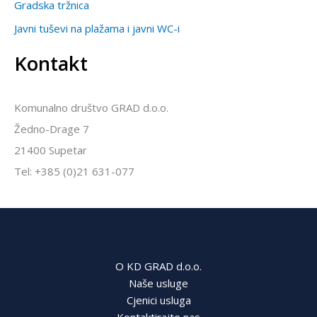
Gradska tržnica
Javni tuševi na plažama i javni WC-i
Kontakt
Komunalno društvo GRAD d.o.o.
Žedno-Drage 7
21400 Supetar
Tel: +385 (0)21 631-077
O KD GRAD d.o.o.
Naše usluge
Cjenici usluga