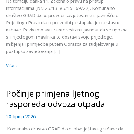
Na temelju članka 11. Zakona o pravu na pristup
provedbi
informacijama (NN 25/13, 85/15 i 69/22), Komunalno
postupaka
društvo GRAD d.o.o. provodi savjetovanje s javnošću o
jednostavne
Prijedlogu Pravilnika o provedbi postupaka jednostavne
nabave
nabave. Pozivamo svu zainteresiranu javnost da se upozna
s Prijedlogom Pravilnika te dostavi svoje prijedloge,
mišljenja i primjedbe putem Obrasca za sudjelovanje u
postupku savjetovanja […]
Više »
Počinje primjena ljetnog
Počinje
primjena
rasporeda odvoza otpada
ljetnog
rasporeda
10. lipnja 2026.
odvoza
otpada
Komunalno društvo GRAD d.o.o. obavještava građane da