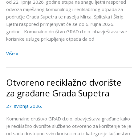
od 22. lipnja 2026. godine stupa na snagu ljetni raspored
odvoza miješanog komunalnog i reciklabilnog otpada za
područje Grada Supetra te naselja Mirca, Splitska i Škrip.
Ljetni raspored primjenjivat će se do 6. rujna 2026.
godine. Komunalno društvo GRAD d.o.o. obavještava sve
korisnike usluge prikupljanja otpada da od
Više »
Otvoreno reciklažno dvorište
Otvoreno
reciklažno
za građane Grada Supetra
dvorište
za
27. svibnja 2026.
građane
Grada
Komunalno društvo GRAD d.o.o. obavještava građane kako
Supetra
je reciklažno dvorište službeno otvoreno za korištenje te je
od sada dostupno svim korisnicima iz kategorije kućanstvo