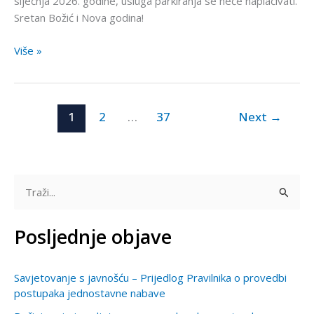
siječnja 2026. godine, usluga parkiranja se neće naplaćivati.
Sretan Božić i Nova godina!
Više »
1
2
…
37
Next
→
T
r
Posljednje objave
a
ž
Savjetovanje s javnošću – Prijedlog Pravilnika o provedbi
i
postupaka jednostavne nabave
: