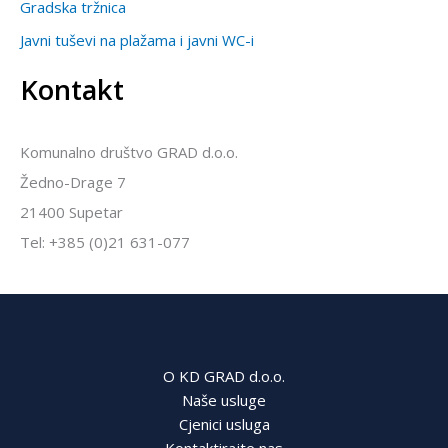
Gradska tržnica
Javni tuševi na plažama i javni WC-i
Kontakt
Komunalno društvo GRAD d.o.o.
Žedno-Drage 7
21400 Supetar
Tel: +385 (0)21 631-077
O KD GRAD d.o.o.
Naše usluge
Cjenici usluga