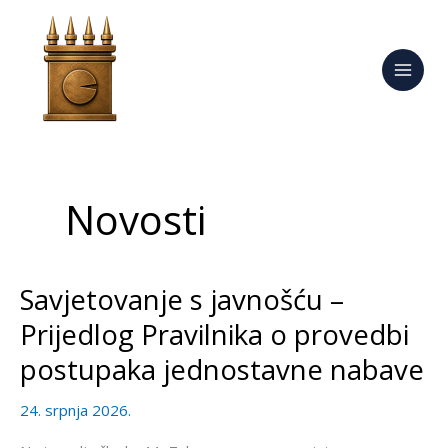
Skip
to
content
Novosti
Savjetovanje s javnošću –
Savjetovanje
s
Prijedlog Pravilnika o provedbi
javnošću
postupaka jednostavne nabave
–
Prijedlog
24. srpnja 2026.
Pravilnika
o