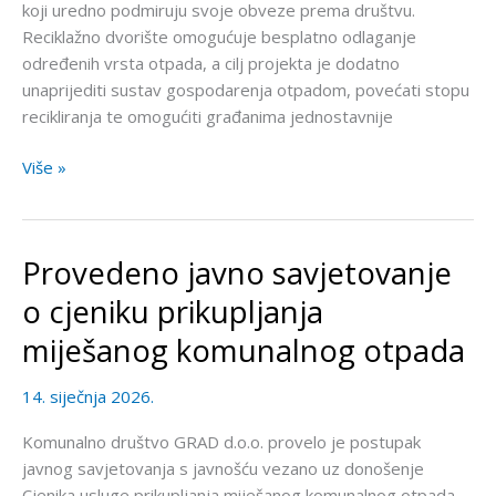
koji uredno podmiruju svoje obveze prema društvu.
Reciklažno dvorište omogućuje besplatno odlaganje
određenih vrsta otpada, a cilj projekta je dodatno
unaprijediti sustav gospodarenja otpadom, povećati stopu
recikliranja te omogućiti građanima jednostavnije
Više »
Provedeno javno savjetovanje
Provedeno
javno
o cjeniku prikupljanja
savjetovanje
miješanog komunalnog otpada
o
cjeniku
14. siječnja 2026.
prikupljanja
miješanog
Komunalno društvo GRAD d.o.o. provelo je postupak
komunalnog
javnog savjetovanja s javnošću vezano uz donošenje
otpada
Cjenika usluge prikupljanja miješanog komunalnog otpada