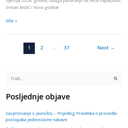
siječnja 2026. godine, usluga parkiranja se neće naplaćivati.
Sretan Božić i Nova godina!
Više »
1
2
…
37
Next
→
T
r
Posljednje objave
a
ž
Savjetovanje s javnošću – Prijedlog Pravilnika o provedbi
i
postupaka jednostavne nabave
: