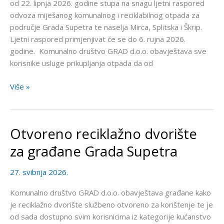
od 22. lipnja 2026. godine stupa na snagu ljetni raspored
odvoza miješanog komunalnog i reciklabilnog otpada za
područje Grada Supetra te naselja Mirca, Splitska i Škrip.
Ljetni raspored primjenjivat će se do 6. rujna 2026.
godine. Komunalno društvo GRAD d.o.o. obavještava sve
korisnike usluge prikupljanja otpada da od
Više »
Otvoreno reciklažno dvorište
Otvoreno
reciklažno
za građane Grada Supetra
dvorište
za
27. svibnja 2026.
građane
Grada
Komunalno društvo GRAD d.o.o. obavještava građane kako
Supetra
je reciklažno dvorište službeno otvoreno za korištenje te je
od sada dostupno svim korisnicima iz kategorije kućanstvo