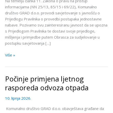
Na temelju članka 11. Zakona o pravu na pristup
provedbi
informacijama (NN 25/13, 85/15 i 69/22), Komunalno
postupaka
društvo GRAD d.o.o. provodi savjetovanje s javnošću o
jednostavne
Prijedlogu Pravilnika o provedbi postupaka jednostavne
nabave
nabave. Pozivamo svu zainteresiranu javnost da se upozna
s Prijedlogom Pravilnika te dostavi svoje prijedloge,
mišljenja i primjedbe putem Obrasca za sudjelovanje u
postupku savjetovanja […]
Više »
Počinje primjena ljetnog
Počinje
primjena
rasporeda odvoza otpada
ljetnog
rasporeda
10. lipnja 2026.
odvoza
otpada
Komunalno društvo GRAD d.o.o. obavještava građane da