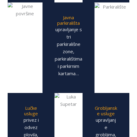
Javna
parkirališta
upravljanje s
tri
parkirališne
zone,
parkiralištima
i parkirnim
kartama…
Lučke
Grobljansk
usluge
e usluge
privez i
upravljanj
odvez
e
plovila,
grobljima,