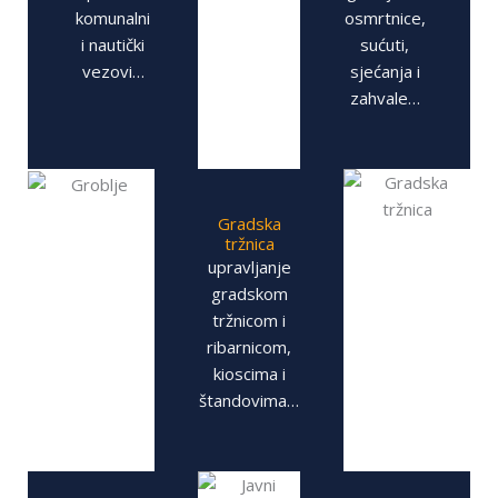
komunalni
osmrtnice,
i nautički
sućuti,
vezovi…
sjećanja i
zahvale…
Gradska
tržnica
upravljanje
gradskom
tržnicom i
ribarnicom,
kioscima i
štandovima…