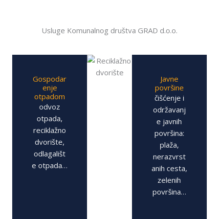
Usluge Komunalnog društva GRAD d.o.o.
Gospodar
Javne
enje
površine
otpadom
čišćenje i
odvoz
održavanj
otpada,
e javnih
reciklažno
površina:
dvorište,
plaža,
odlagališt
nerazvrst
e otpada…
anih cesta,
zelenih
površina…