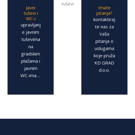
Javni
Imate
tuševi i
pitanja?
WC-i
kontaktiraj
upravljanj
te nas za
e javnim
Vaša
tuševima
pitanja o
na
uslugama
gradskim
koje pruža
plažama i
KD GRAD
javnim
d.o.o.
WC-ima…