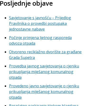
Posljednje objave
Savjetovanje s javnošću – Prijedlog
Pravilnika o provedbi postupaka
jednostavne nabave
Počinje primjena ljetnog rasporeda
odvoza otpada
Otvoreno reciklažno dvorište za građane
Grada Supetra
Provedba javnog savjetovanja o cjeniku
prikupljanja miješanog komunalnog
otpada
Provedeno javno savjetovanje o cjeniku
prikupljanja miješanog komunalnog
otpada
Besplatno parkiranje tijekom blagdana