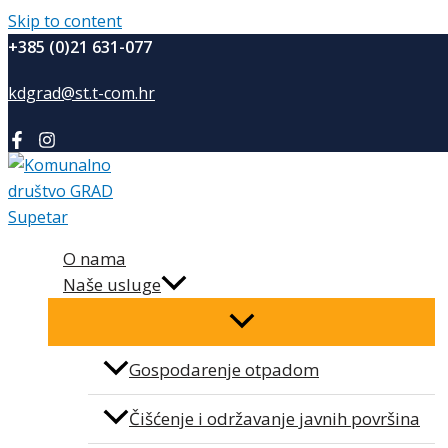
Skip to content
+385 (0)21 631-077
kdgrad@st.t-com.hr
O nama
Naše usluge
Gospodarenje otpadom
Čišćenje i održavanje javnih površina