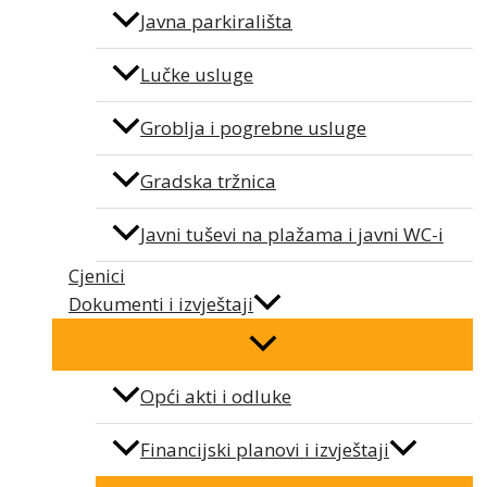
Javna parkirališta
Lučke usluge
Groblja i pogrebne usluge
Gradska tržnica
Javni tuševi na plažama i javni WC-i
Cjenici
Dokumenti i izvještaji
Opći akti i odluke
Financijski planovi i izvještaji