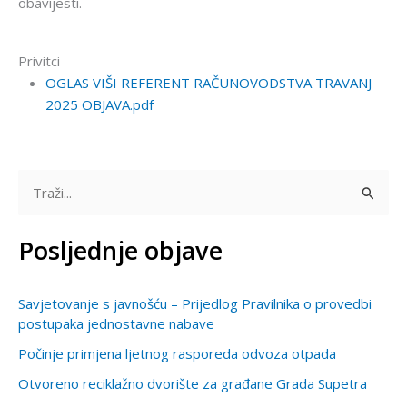
obavijesti.
Privitci
OGLAS VIŠI REFERENT RAČUNOVODSTVA TRAVANJ
2025 OBJAVA.pdf
T
r
Posljednje objave
a
ž
Savjetovanje s javnošću – Prijedlog Pravilnika o provedbi
i
postupaka jednostavne nabave
:
Počinje primjena ljetnog rasporeda odvoza otpada
Otvoreno reciklažno dvorište za građane Grada Supetra