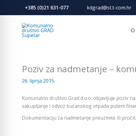
Skip
+385 (0)21 631-077
kdgrad@st.t-com.hr
to
content
O
Poziv za nadmetanje – kom
26. lipnja 2015.
Komunalno društvo Grad d.o.o. objavljuje poziv 
sakupljanje i odvoz kućanskog otpada putem finan
Dokumentaciju za nadmetanje preuzmite ili pročitaj