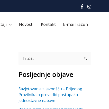
taji
Novosti
Kontakt
E-mail račun
T
r
Posljednje objave
a
ž
Savjetovanje s javnošću – Prijedlog
i
Pravilnika o provedbi postupaka
:
jednostavne nabave