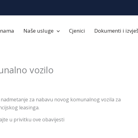
 nama
Naše usluge
Cjenici
Dokumenti i izvješ
unalno vozilo
na nadmetanje za nabavu novog komunalnog vozila za
cijskog leasinga.
te u privitku ove obavijesti