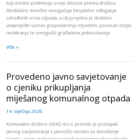
koji uredno podmiruju svoje obveze prema društvu.
Reciklažno dvorište omogućuje besplatno odlaganje
određenih vrsta otpada, a cilj projekta je dodatno
unaprijediti sustav gospodarenja otpadom, povećati stopu
recikliranja te omogućiti građanima jednostavnije
Više »
Provedeno javno savjetovanje
Provedeno
javno
o cjeniku prikupljanja
savjetovanje
miješanog komunalnog otpada
o
cjeniku
14. siječnja 2026.
prikupljanja
miješanog
Komunalno društvo GRAD d.o.o. provelo je postupak
komunalnog
javnog savjetovanja s javnošću vezano uz donošenje
otpada
Cjenika usluge prikupljanja miješanog komunalnog otpada