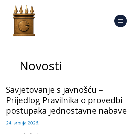
Skip
to
content
Novosti
Savjetovanje s javnošću –
Savjetovanje
s
Prijedlog Pravilnika o provedbi
javnošću
postupaka jednostavne nabave
–
Prijedlog
24. srpnja 2026.
Pravilnika
o