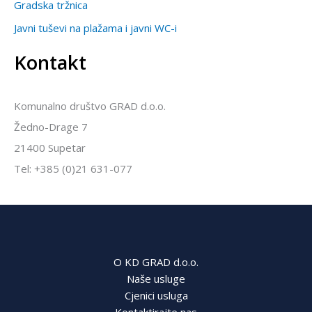
Gradska tržnica
Javni tuševi na plažama i javni WC-i
Kontakt
Komunalno društvo GRAD d.o.o.
Žedno-Drage 7
21400 Supetar
Tel: +385 (0)21 631-077
O KD GRAD d.o.o.
Naše usluge
Cjenici usluga