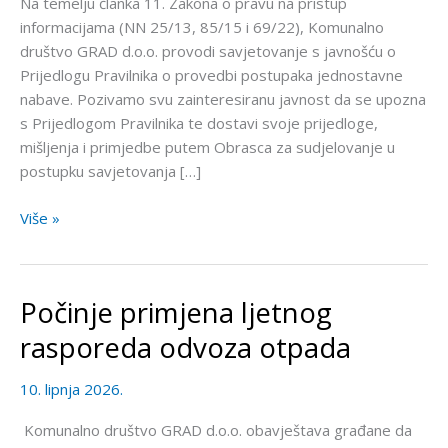
Na temelju članka 11. Zakona o pravu na pristup
provedbi
informacijama (NN 25/13, 85/15 i 69/22), Komunalno
postupaka
društvo GRAD d.o.o. provodi savjetovanje s javnošću o
jednostavne
Prijedlogu Pravilnika o provedbi postupaka jednostavne
nabave
nabave. Pozivamo svu zainteresiranu javnost da se upozna
s Prijedlogom Pravilnika te dostavi svoje prijedloge,
mišljenja i primjedbe putem Obrasca za sudjelovanje u
postupku savjetovanja […]
Više »
Počinje primjena ljetnog
Počinje
primjena
rasporeda odvoza otpada
ljetnog
rasporeda
10. lipnja 2026.
odvoza
otpada
Komunalno društvo GRAD d.o.o. obavještava građane da