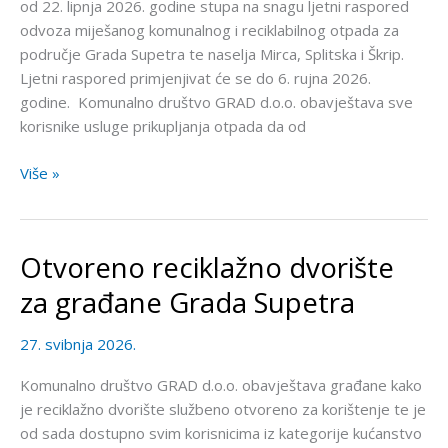
od 22. lipnja 2026. godine stupa na snagu ljetni raspored
odvoza miješanog komunalnog i reciklabilnog otpada za
područje Grada Supetra te naselja Mirca, Splitska i Škrip.
Ljetni raspored primjenjivat će se do 6. rujna 2026.
godine. Komunalno društvo GRAD d.o.o. obavještava sve
korisnike usluge prikupljanja otpada da od
Više »
Otvoreno reciklažno dvorište
Otvoreno
reciklažno
za građane Grada Supetra
dvorište
za
27. svibnja 2026.
građane
Grada
Komunalno društvo GRAD d.o.o. obavještava građane kako
Supetra
je reciklažno dvorište službeno otvoreno za korištenje te je
od sada dostupno svim korisnicima iz kategorije kućanstvo