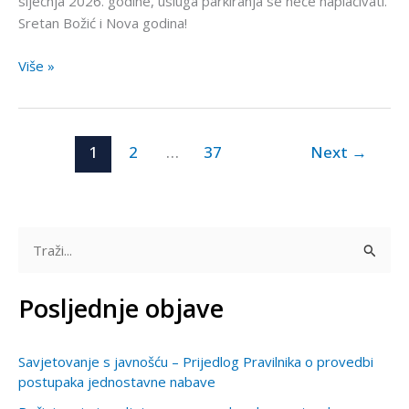
siječnja 2026. godine, usluga parkiranja se neće naplaćivati.
Sretan Božić i Nova godina!
Više »
1
2
…
37
Next
→
T
r
Posljednje objave
a
ž
Savjetovanje s javnošću – Prijedlog Pravilnika o provedbi
i
postupaka jednostavne nabave
: