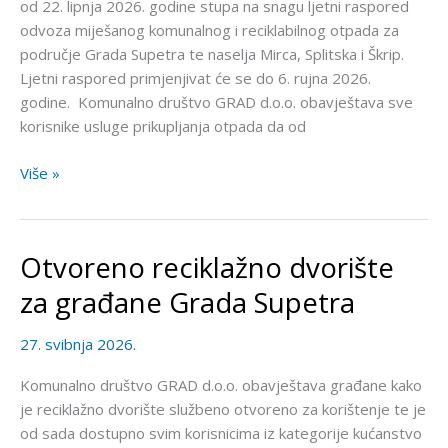
od 22. lipnja 2026. godine stupa na snagu ljetni raspored
odvoza miješanog komunalnog i reciklabilnog otpada za
područje Grada Supetra te naselja Mirca, Splitska i Škrip.
Ljetni raspored primjenjivat će se do 6. rujna 2026.
godine. Komunalno društvo GRAD d.o.o. obavještava sve
korisnike usluge prikupljanja otpada da od
Više »
Otvoreno reciklažno dvorište
Otvoreno
reciklažno
za građane Grada Supetra
dvorište
za
27. svibnja 2026.
građane
Grada
Komunalno društvo GRAD d.o.o. obavještava građane kako
Supetra
je reciklažno dvorište službeno otvoreno za korištenje te je
od sada dostupno svim korisnicima iz kategorije kućanstvo