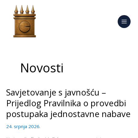
Skip
to
content
Novosti
Savjetovanje s javnošću –
Savjetovanje
s
Prijedlog Pravilnika o provedbi
javnošću
postupaka jednostavne nabave
–
Prijedlog
24. srpnja 2026.
Pravilnika
o