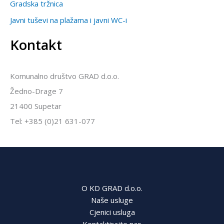
Gradska tržnica
Javni tuševi na plažama i javni WC-i
Kontakt
Komunalno društvo GRAD d.o.o.
Žedno-Drage 7
21400 Supetar
Tel: +385 (0)21 631-077
O KD GRAD d.o.o.
Naše usluge
Cjenici usluga