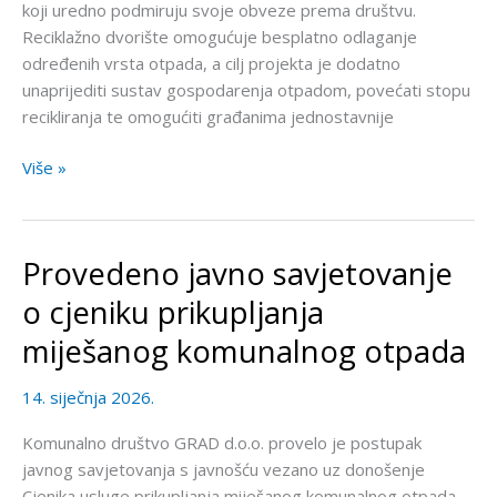
koji uredno podmiruju svoje obveze prema društvu.
Reciklažno dvorište omogućuje besplatno odlaganje
određenih vrsta otpada, a cilj projekta je dodatno
unaprijediti sustav gospodarenja otpadom, povećati stopu
recikliranja te omogućiti građanima jednostavnije
Više »
Provedeno javno savjetovanje
Provedeno
javno
o cjeniku prikupljanja
savjetovanje
miješanog komunalnog otpada
o
cjeniku
14. siječnja 2026.
prikupljanja
miješanog
Komunalno društvo GRAD d.o.o. provelo je postupak
komunalnog
javnog savjetovanja s javnošću vezano uz donošenje
otpada
Cjenika usluge prikupljanja miješanog komunalnog otpada