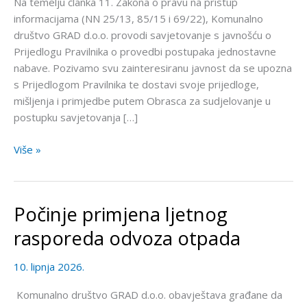
Na temelju članka 11. Zakona o pravu na pristup
provedbi
informacijama (NN 25/13, 85/15 i 69/22), Komunalno
postupaka
društvo GRAD d.o.o. provodi savjetovanje s javnošću o
jednostavne
Prijedlogu Pravilnika o provedbi postupaka jednostavne
nabave
nabave. Pozivamo svu zainteresiranu javnost da se upozna
s Prijedlogom Pravilnika te dostavi svoje prijedloge,
mišljenja i primjedbe putem Obrasca za sudjelovanje u
postupku savjetovanja […]
Više »
Počinje primjena ljetnog
Počinje
primjena
rasporeda odvoza otpada
ljetnog
rasporeda
10. lipnja 2026.
odvoza
otpada
Komunalno društvo GRAD d.o.o. obavještava građane da