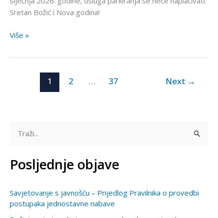
siječnja 2026. godine, usluga parkiranja se neće naplaćivati.
Sretan Božić i Nova godina!
Više »
1
2
…
37
Next
→
T
r
Posljednje objave
a
ž
Savjetovanje s javnošću – Prijedlog Pravilnika o provedbi
i
postupaka jednostavne nabave
: